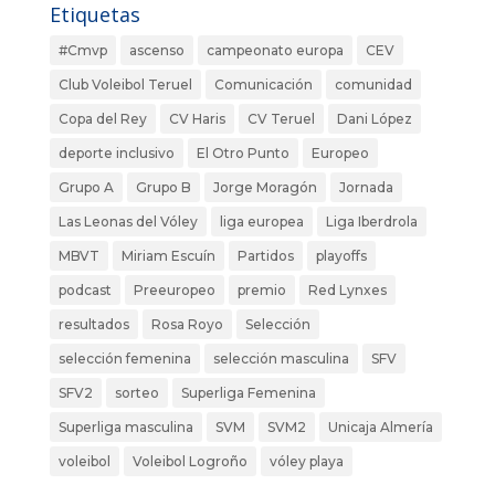
Etiquetas
#Cmvp
ascenso
campeonato europa
CEV
Club Voleibol Teruel
Comunicación
comunidad
Copa del Rey
CV Haris
CV Teruel
Dani López
deporte inclusivo
El Otro Punto
Europeo
Grupo A
Grupo B
Jorge Moragón
Jornada
Las Leonas del Vóley
liga europea
Liga Iberdrola
MBVT
Miriam Escuín
Partidos
playoffs
podcast
Preeuropeo
premio
Red Lynxes
resultados
Rosa Royo
Selección
selección femenina
selección masculina
SFV
SFV2
sorteo
Superliga Femenina
Superliga masculina
SVM
SVM2
Unicaja Almería
voleibol
Voleibol Logroño
vóley playa