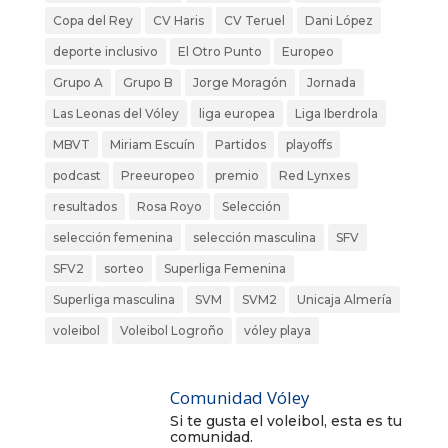
Copa del Rey
CV Haris
CV Teruel
Dani López
deporte inclusivo
El Otro Punto
Europeo
Grupo A
Grupo B
Jorge Moragón
Jornada
Las Leonas del Vóley
liga europea
Liga Iberdrola
MBVT
Miriam Escuín
Partidos
playoffs
podcast
Preeuropeo
premio
Red Lynxes
resultados
Rosa Royo
Selección
selección femenina
selección masculina
SFV
SFV2
sorteo
Superliga Femenina
Superliga masculina
SVM
SVM2
Unicaja Almería
voleibol
Voleibol Logroño
vóley playa
Comunidad Vóley
Si te gusta el voleibol, esta es tu
comunidad.