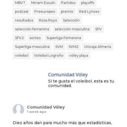
MBVT
Miriam Escuín
Partidos
playoffs
podcast
Preeuropeo
premio
Red Lynxes
resultados
Rosa Royo
Selección
selección femenina
selección masculina
SFV
SFV2
sorteo
Superliga Femenina
Superliga masculina
SVM
SVM2
Unicaja Almería
voleibol
Voleibol Logroño
vóley playa
Comunidad Vóley
Si te gusta el voleibol, esta es tu
comunidad.
Comunidad Vóley
1 week ago
Diez años dan para mucho más que estadísticas,