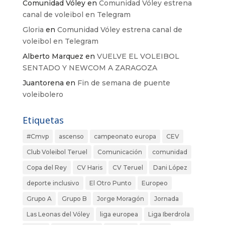
Comunidad Vóley
en
Comunidad Vóley estrena
canal de voleibol en Telegram
Gloria
en
Comunidad Vóley estrena canal de
voleibol en Telegram
Alberto Marquez
en
VUELVE EL VOLEIBOL
SENTADO Y NEWCOM A ZARAGOZA
Juantorena
en
Fin de semana de puente
voleibolero
Etiquetas
#Cmvp
ascenso
campeonato europa
CEV
Club Voleibol Teruel
Comunicación
comunidad
Copa del Rey
CV Haris
CV Teruel
Dani López
deporte inclusivo
El Otro Punto
Europeo
Grupo A
Grupo B
Jorge Moragón
Jornada
Las Leonas del Vóley
liga europea
Liga Iberdrola