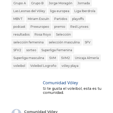
Grupo A
Grupo B
Jorge Moragón
Jornada
Las Leonas del Vóley
liga europea
Liga Iberdrola
MBVT
Miriam Escuín
Partidos
playoffs
podcast
Preeuropeo
premio
Red Lynxes
resultados
Rosa Royo
Selección
selección femenina
selección masculina
SFV
SFV2
sorteo
Superliga Femenina
Superliga masculina
SVM
SVM2
Unicaja Almería
voleibol
Voleibol Logroño
vóley playa
Comunidad Vóley
Si te gusta el voleibol, esta es tu
comunidad.
Comunidad Vóley