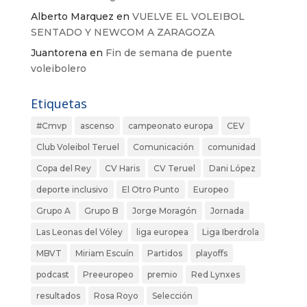
Alberto Marquez
en
VUELVE EL VOLEIBOL
SENTADO Y NEWCOM A ZARAGOZA
Juantorena
en
Fin de semana de puente
voleibolero
Etiquetas
#Cmvp
ascenso
campeonato europa
CEV
Club Voleibol Teruel
Comunicación
comunidad
Copa del Rey
CV Haris
CV Teruel
Dani López
deporte inclusivo
El Otro Punto
Europeo
Grupo A
Grupo B
Jorge Moragón
Jornada
Las Leonas del Vóley
liga europea
Liga Iberdrola
MBVT
Miriam Escuín
Partidos
playoffs
podcast
Preeuropeo
premio
Red Lynxes
resultados
Rosa Royo
Selección