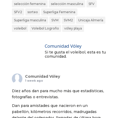
selección femenina
selección masculina
SFV
SFV2
sorteo
Superliga Femenina
Superliga masculina
SVM
SVM2
Unicaja Almería
voleibol
Voleibol Logroño
vóley playa
Comunidad Vóley
Si te gusta el voleibol, esta es tu
comunidad.
Comunidad Vóley
1 week ago
Diez años dan para mucho más que estadísticas,
fotografías o entrevistas.
Dan para amistades que nacieron en un
pabellón, kilómetros recorridos, madrugadas
delante del ordenador, llamadas de última hora,