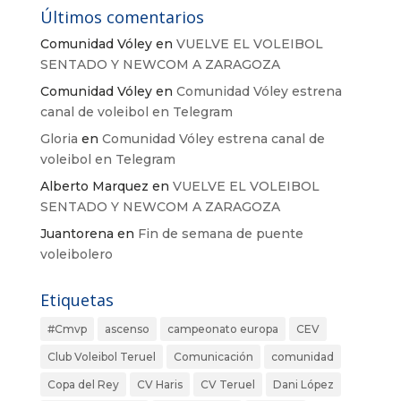
Últimos comentarios
Comunidad Vóley
en
VUELVE EL VOLEIBOL
SENTADO Y NEWCOM A ZARAGOZA
Comunidad Vóley
en
Comunidad Vóley estrena
canal de voleibol en Telegram
Gloria
en
Comunidad Vóley estrena canal de
voleibol en Telegram
Alberto Marquez
en
VUELVE EL VOLEIBOL
SENTADO Y NEWCOM A ZARAGOZA
Juantorena
en
Fin de semana de puente
voleibolero
Etiquetas
#Cmvp
ascenso
campeonato europa
CEV
Club Voleibol Teruel
Comunicación
comunidad
Copa del Rey
CV Haris
CV Teruel
Dani López