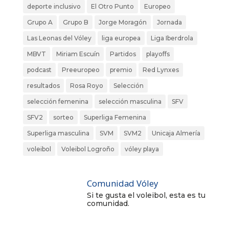
deporte inclusivo
El Otro Punto
Europeo
Grupo A
Grupo B
Jorge Moragón
Jornada
Las Leonas del Vóley
liga europea
Liga Iberdrola
MBVT
Miriam Escuín
Partidos
playoffs
podcast
Preeuropeo
premio
Red Lynxes
resultados
Rosa Royo
Selección
selección femenina
selección masculina
SFV
SFV2
sorteo
Superliga Femenina
Superliga masculina
SVM
SVM2
Unicaja Almería
voleibol
Voleibol Logroño
vóley playa
Comunidad Vóley
Si te gusta el voleibol, esta es tu
comunidad.