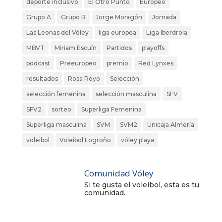
deporte inclusivo
El Otro Punto
Europeo
Grupo A
Grupo B
Jorge Moragón
Jornada
Las Leonas del Vóley
liga europea
Liga Iberdrola
MBVT
Miriam Escuín
Partidos
playoffs
podcast
Preeuropeo
premio
Red Lynxes
resultados
Rosa Royo
Selección
selección femenina
selección masculina
SFV
SFV2
sorteo
Superliga Femenina
Superliga masculina
SVM
SVM2
Unicaja Almería
voleibol
Voleibol Logroño
vóley playa
Comunidad Vóley
Si te gusta el voleibol, esta es tu
comunidad.