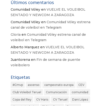
Últimos comentarios
Comunidad Vóley
en
VUELVE EL VOLEIBOL
SENTADO Y NEWCOM A ZARAGOZA
Comunidad Vóley
en
Comunidad Vóley estrena
canal de voleibol en Telegram
Gloria
en
Comunidad Vóley estrena canal de
voleibol en Telegram
Alberto Marquez
en
VUELVE EL VOLEIBOL
SENTADO Y NEWCOM A ZARAGOZA
Juantorena
en
Fin de semana de puente
voleibolero
Etiquetas
#Cmvp
ascenso
campeonato europa
CEV
Club Voleibol Teruel
Comunicación
comunidad
Copa del Rey
CV Haris
CV Teruel
Dani López