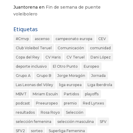
Juantorena
en
Fin de semana de puente
voleibolero
Etiquetas
#Cmvp
ascenso
campeonato europa
CEV
Club Voleibol Teruel
Comunicación
comunidad
Copa del Rey
CV Haris
CV Teruel
Dani López
deporte inclusivo
El Otro Punto
Europeo
Grupo A
Grupo B
Jorge Moragón
Jornada
Las Leonas del Vóley
liga europea
Liga Iberdrola
MBVT
Miriam Escuín
Partidos
playoffs
podcast
Preeuropeo
premio
Red Lynxes
resultados
Rosa Royo
Selección
selección femenina
selección masculina
SFV
SFV2
sorteo
Superliga Femenina