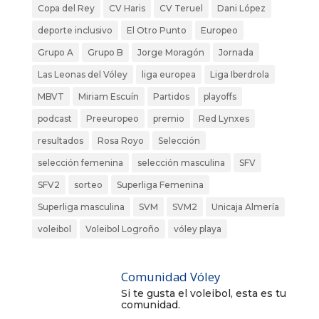
Copa del Rey
CV Haris
CV Teruel
Dani López
deporte inclusivo
El Otro Punto
Europeo
Grupo A
Grupo B
Jorge Moragón
Jornada
Las Leonas del Vóley
liga europea
Liga Iberdrola
MBVT
Miriam Escuín
Partidos
playoffs
podcast
Preeuropeo
premio
Red Lynxes
resultados
Rosa Royo
Selección
selección femenina
selección masculina
SFV
SFV2
sorteo
Superliga Femenina
Superliga masculina
SVM
SVM2
Unicaja Almería
voleibol
Voleibol Logroño
vóley playa
Comunidad Vóley
Si te gusta el voleibol, esta es tu
comunidad.