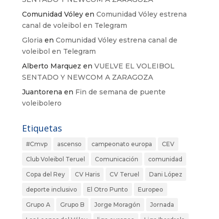
Comunidad Vóley
en
Comunidad Vóley estrena
canal de voleibol en Telegram
Gloria
en
Comunidad Vóley estrena canal de
voleibol en Telegram
Alberto Marquez
en
VUELVE EL VOLEIBOL
SENTADO Y NEWCOM A ZARAGOZA
Juantorena
en
Fin de semana de puente
voleibolero
Etiquetas
#Cmvp
ascenso
campeonato europa
CEV
Club Voleibol Teruel
Comunicación
comunidad
Copa del Rey
CV Haris
CV Teruel
Dani López
deporte inclusivo
El Otro Punto
Europeo
Grupo A
Grupo B
Jorge Moragón
Jornada