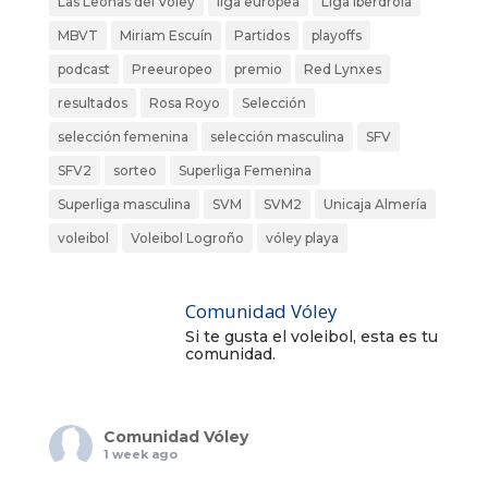
Las Leonas del Vóley
liga europea
Liga Iberdrola
MBVT
Miriam Escuín
Partidos
playoffs
podcast
Preeuropeo
premio
Red Lynxes
resultados
Rosa Royo
Selección
selección femenina
selección masculina
SFV
SFV2
sorteo
Superliga Femenina
Superliga masculina
SVM
SVM2
Unicaja Almería
voleibol
Voleibol Logroño
vóley playa
Comunidad Vóley
Si te gusta el voleibol, esta es tu
comunidad.
Comunidad Vóley
1 week ago