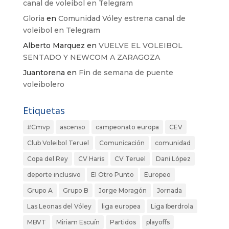
canal de voleibol en Telegram
Gloria
en
Comunidad Vóley estrena canal de
voleibol en Telegram
Alberto Marquez
en
VUELVE EL VOLEIBOL
SENTADO Y NEWCOM A ZARAGOZA
Juantorena
en
Fin de semana de puente
voleibolero
Etiquetas
#Cmvp
ascenso
campeonato europa
CEV
Club Voleibol Teruel
Comunicación
comunidad
Copa del Rey
CV Haris
CV Teruel
Dani López
deporte inclusivo
El Otro Punto
Europeo
Grupo A
Grupo B
Jorge Moragón
Jornada
Las Leonas del Vóley
liga europea
Liga Iberdrola
MBVT
Miriam Escuín
Partidos
playoffs