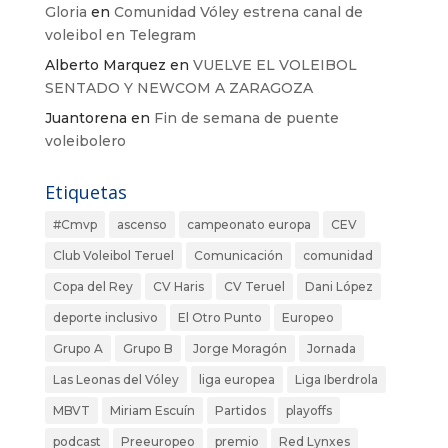
Gloria
en
Comunidad Vóley estrena canal de
voleibol en Telegram
Alberto Marquez
en
VUELVE EL VOLEIBOL
SENTADO Y NEWCOM A ZARAGOZA
Juantorena
en
Fin de semana de puente
voleibolero
Etiquetas
#Cmvp
ascenso
campeonato europa
CEV
Club Voleibol Teruel
Comunicación
comunidad
Copa del Rey
CV Haris
CV Teruel
Dani López
deporte inclusivo
El Otro Punto
Europeo
Grupo A
Grupo B
Jorge Moragón
Jornada
Las Leonas del Vóley
liga europea
Liga Iberdrola
MBVT
Miriam Escuín
Partidos
playoffs
podcast
Preeuropeo
premio
Red Lynxes