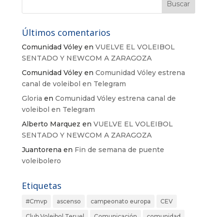
Últimos comentarios
Comunidad Vóley
en
VUELVE EL VOLEIBOL
SENTADO Y NEWCOM A ZARAGOZA
Comunidad Vóley
en
Comunidad Vóley estrena
canal de voleibol en Telegram
Gloria
en
Comunidad Vóley estrena canal de
voleibol en Telegram
Alberto Marquez
en
VUELVE EL VOLEIBOL
SENTADO Y NEWCOM A ZARAGOZA
Juantorena
en
Fin de semana de puente
voleibolero
Etiquetas
#Cmvp
ascenso
campeonato europa
CEV
Club Voleibol Teruel
Comunicación
comunidad