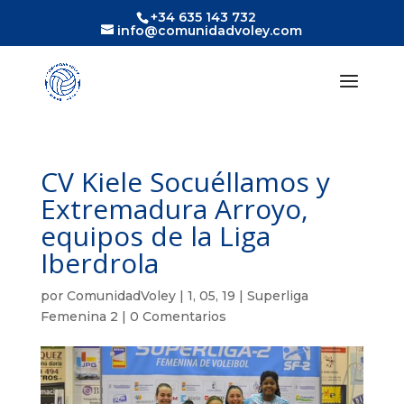
+34 635 143 732
info@comunidadvoley.com
CV Kiele Socuéllamos y
Extremadura Arroyo,
equipos de la Liga
Iberdrola
por
ComunidadVoley
|
1, 05, 19
|
Superliga
Femenina 2
|
0 Comentarios