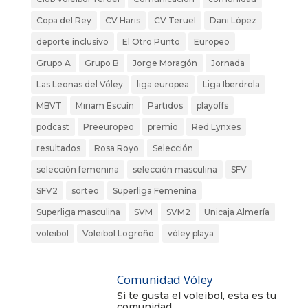
Copa del Rey
CV Haris
CV Teruel
Dani López
deporte inclusivo
El Otro Punto
Europeo
Grupo A
Grupo B
Jorge Moragón
Jornada
Las Leonas del Vóley
liga europea
Liga Iberdrola
MBVT
Miriam Escuín
Partidos
playoffs
podcast
Preeuropeo
premio
Red Lynxes
resultados
Rosa Royo
Selección
selección femenina
selección masculina
SFV
SFV2
sorteo
Superliga Femenina
Superliga masculina
SVM
SVM2
Unicaja Almería
voleibol
Voleibol Logroño
vóley playa
Comunidad Vóley
Si te gusta el voleibol, esta es tu
comunidad.