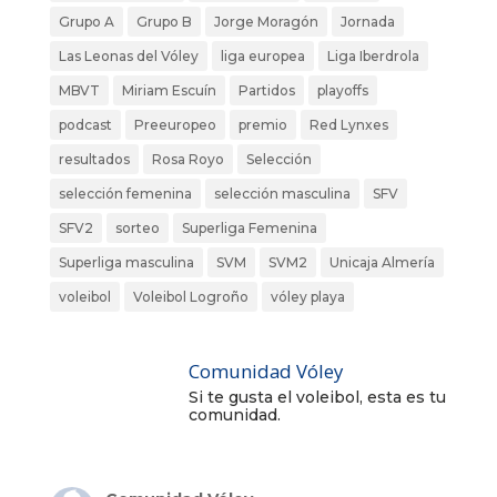
Grupo A
Grupo B
Jorge Moragón
Jornada
Las Leonas del Vóley
liga europea
Liga Iberdrola
MBVT
Miriam Escuín
Partidos
playoffs
podcast
Preeuropeo
premio
Red Lynxes
resultados
Rosa Royo
Selección
selección femenina
selección masculina
SFV
SFV2
sorteo
Superliga Femenina
Superliga masculina
SVM
SVM2
Unicaja Almería
voleibol
Voleibol Logroño
vóley playa
Comunidad Vóley
Si te gusta el voleibol, esta es tu
comunidad.