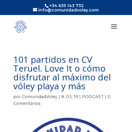
+34 635 143 732
info@comunidadvoley.com
101 partidos en CV
Teruel. Love It o cómo
disfrutar al máximo del
vóley playa y más
por
ComunidadVoley
|
8, 03, 19
|
PODCAST
|
0
Comentarios