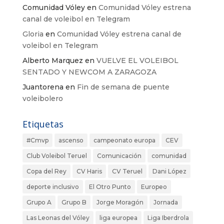
Comunidad Vóley
en
Comunidad Vóley estrena
canal de voleibol en Telegram
Gloria
en
Comunidad Vóley estrena canal de
voleibol en Telegram
Alberto Marquez
en
VUELVE EL VOLEIBOL
SENTADO Y NEWCOM A ZARAGOZA
Juantorena
en
Fin de semana de puente
voleibolero
Etiquetas
#Cmvp
ascenso
campeonato europa
CEV
Club Voleibol Teruel
Comunicación
comunidad
Copa del Rey
CV Haris
CV Teruel
Dani López
deporte inclusivo
El Otro Punto
Europeo
Grupo A
Grupo B
Jorge Moragón
Jornada
Las Leonas del Vóley
liga europea
Liga Iberdrola