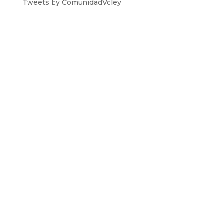
Tweets by ComunidadVoley