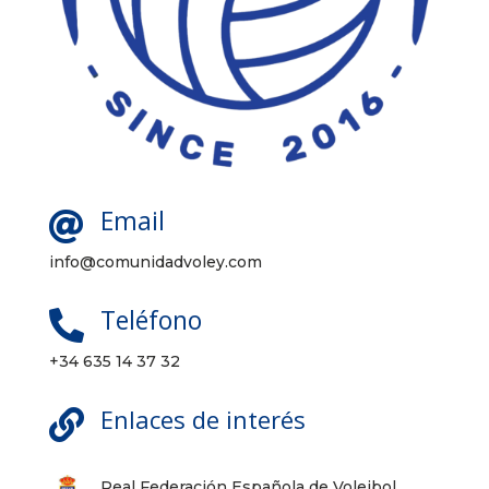
Email

info@comunidadvoley.com
Teléfono

+34 635 14 37 32
Enlaces de interés

Real Federación Española de Voleibol