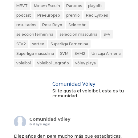
MBVT
Miriam Escuín
Partidos
playoffs
podcast
Preeuropeo
premio
Red Lynxes
resultados
Rosa Royo
Selección
selección femenina
selección masculina
SFV
SFV2
sorteo
Superliga Femenina
Superliga masculina
SVM
SVM2
Unicaja Almería
voleibol
Voleibol Logroño
vóley playa
Comunidad Vóley
Si te gusta el voleibol, esta es tu
comunidad.
Comunidad Vóley
6 days ago
Diez años dan para mucho más que estadísticas,