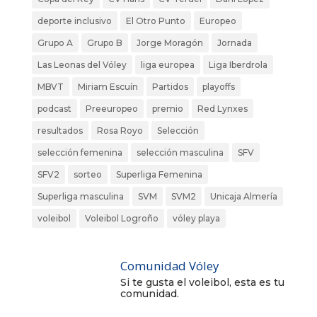
deporte inclusivo
El Otro Punto
Europeo
Grupo A
Grupo B
Jorge Moragón
Jornada
Las Leonas del Vóley
liga europea
Liga Iberdrola
MBVT
Miriam Escuín
Partidos
playoffs
podcast
Preeuropeo
premio
Red Lynxes
resultados
Rosa Royo
Selección
selección femenina
selección masculina
SFV
SFV2
sorteo
Superliga Femenina
Superliga masculina
SVM
SVM2
Unicaja Almería
voleibol
Voleibol Logroño
vóley playa
Comunidad Vóley
Si te gusta el voleibol, esta es tu
comunidad.