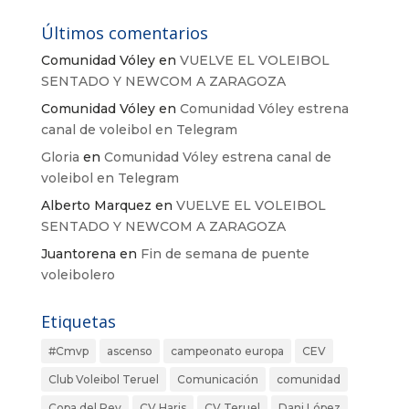
Últimos comentarios
Comunidad Vóley
en
VUELVE EL VOLEIBOL
SENTADO Y NEWCOM A ZARAGOZA
Comunidad Vóley
en
Comunidad Vóley estrena
canal de voleibol en Telegram
Gloria
en
Comunidad Vóley estrena canal de
voleibol en Telegram
Alberto Marquez
en
VUELVE EL VOLEIBOL
SENTADO Y NEWCOM A ZARAGOZA
Juantorena
en
Fin de semana de puente
voleibolero
Etiquetas
#Cmvp
ascenso
campeonato europa
CEV
Club Voleibol Teruel
Comunicación
comunidad
Copa del Rey
CV Haris
CV Teruel
Dani López