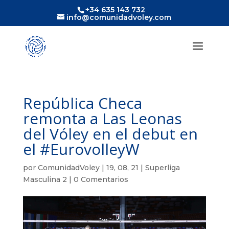
+34 635 143 732
info@comunidadvoley.com
República Checa
remonta a Las Leonas
del Vóley en el debut en
el #EurovolleyW
por
ComunidadVoley
|
19, 08, 21
|
Superliga
Masculina 2
|
0 Comentarios