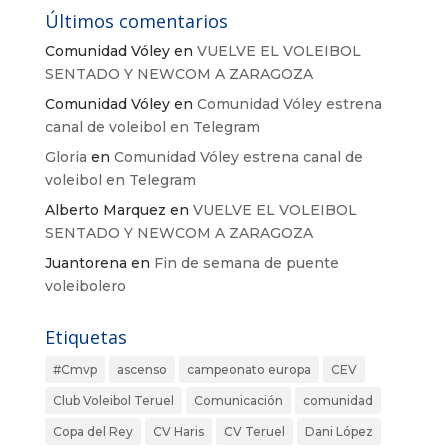
Últimos comentarios
Comunidad Vóley
en
VUELVE EL VOLEIBOL
SENTADO Y NEWCOM A ZARAGOZA
Comunidad Vóley
en
Comunidad Vóley estrena
canal de voleibol en Telegram
Gloria
en
Comunidad Vóley estrena canal de
voleibol en Telegram
Alberto Marquez
en
VUELVE EL VOLEIBOL
SENTADO Y NEWCOM A ZARAGOZA
Juantorena
en
Fin de semana de puente
voleibolero
Etiquetas
#Cmvp
ascenso
campeonato europa
CEV
Club Voleibol Teruel
Comunicación
comunidad
Copa del Rey
CV Haris
CV Teruel
Dani López