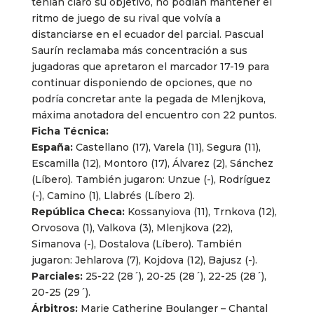
tenían claro su objetivo, no podían mantener el
ritmo de juego de su rival que volvía a
distanciarse en el ecuador del parcial. Pascual
Saurín reclamaba más concentración a sus
jugadoras que apretaron el marcador 17-19 para
continuar disponiendo de opciones, que no
podría concretar ante la pegada de Mlenjkova,
máxima anotadora del encuentro con 22 puntos.
Ficha Técnica:
España:
Castellano (17), Varela (11), Segura (11),
Escamilla (12), Montoro (17), Álvarez (2), Sánchez
(Líbero). También jugaron: Unzue (-), Rodríguez
(-), Camino (1), Llabrés (Líbero 2).
República Checa:
Kossanyiova (11), Trnkova (12),
Orvosova (1), Valkova (3), Mlenjkova (22),
Simanova (-), Dostalova (Líbero). También
jugaron: Jehlarova (7), Kojdova (12), Bajusz (-).
Parciales:
25-22 (28´), 20-25 (28´), 22-25 (28´),
20-25 (29´).
Árbitros:
Marie Catherine Boulanger – Chantal