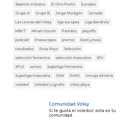
deporte inclusivo
El Otro Punto
Europeo
Grupo A
Grupo B
Jorge Moragón
Jornada
Las Leonas del Vóley
liga europea
Liga Iberdrola
MBVT
Miriam Escuín
Partidos
playoffs
podcast
Preeuropeo
premio
Red Lynxes
resultados
Rosa Royo
Selección
selección femenina
selección masculina
SFV
SFV2
sorteo
Superliga Femenina
Superliga masculina
SVM
SVM2
Unicaja Almería
voleibol
Voleibol Logroño
vóley playa
Comunidad Vóley
Si te gusta el voleibol, esta es tu
comunidad.