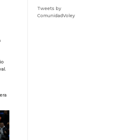
Tweets by
ComunidadVoley
n
e
io
al.
era