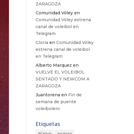
ZARAGOZA
Comunidad Vóley
en
Comunidad Vóley estrena
canal de voleibol en
Telegram
Gloria
en
Comunidad Vóley
estrena canal de voleibol
en Telegram
Alberto Marquez
en
VUELVE EL VOLEIBOL
SENTADO Y NEWCOM A
ZARAGOZA
Juantorena
en
Fin de
semana de puente
voleibolero
Etiquetas
#Cmvp
ascenso