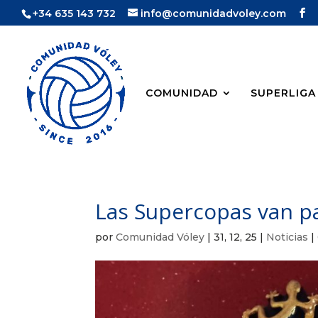
+34 635 143 732
info@comunidadvoley.com
COMUNIDAD
SUPERLIGA
Las Supercopas van p
por
Comunidad Vóley
|
31, 12, 25
|
Noticias
|