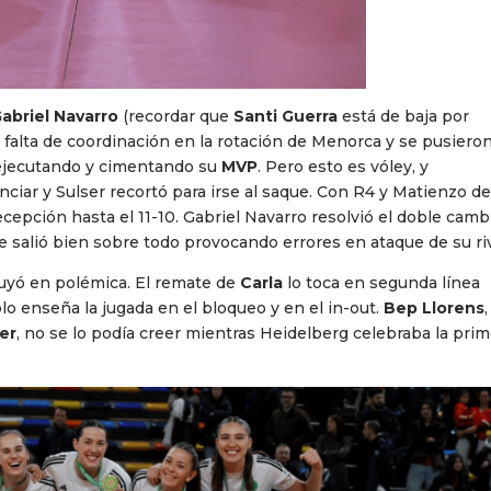
abriel Navarro
(recordar que
Santi Guerra
está de baja por
a falta de coordinación en la rotación de Menorca y se pusiero
jecutando y cimentando su
MVP
. Pero esto es vóley, y
ciar y Sulser recortó para irse al saque. Con R4 y Matienzo d
ecepción hasta el 11-10. Gabriel Navarro resolvió el doble camb
e salió bien sobre todo provocando errores en ataque de su riv
cluyó en polémica. El remate de
Carla
lo toca en segunda línea
ólo enseña la jugada en el bloqueo y en el in-out.
Bep Llorens
,
er
, no se lo podía creer mientras Heidelberg celebraba la prim