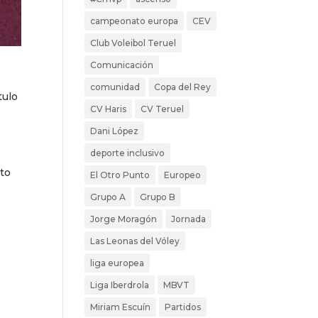
campeonato europa
CEV
Club Voleibol Teruel
Comunicación
comunidad
Copa del Rey
tulo
CV Haris
CV Teruel
Dani López
deporte inclusivo
ato
El Otro Punto
Europeo
Grupo A
Grupo B
Jorge Moragón
Jornada
Las Leonas del Vóley
liga europea
Liga Iberdrola
MBVT
Miriam Escuín
Partidos