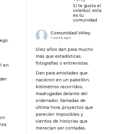
Si te gusta el
voleibol, esta
es tu
comunidad.
Comunidad Vóley
1 week ago
ego.
Diez años dan para mucho
más que estadísticas,
fotografías o entrevistas.
11 en
Dan para amistades que
rder
nacieron en un pabellón,
kilómetros recorridos,
madrugadas delante del
ordenador, llamadas de
última hora, proyectos que
parecían imposibles y
Con
cientos de historias que
nza
merecían ser contadas.