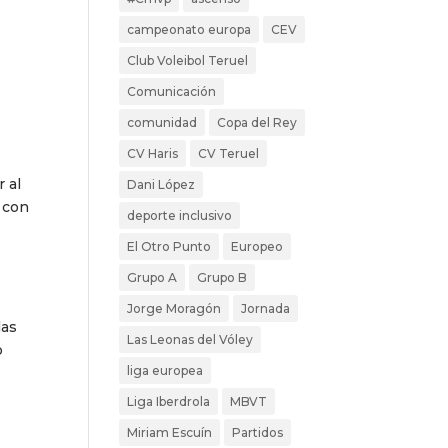
campeonato europa
CEV
Club Voleibol Teruel
Comunicación
comunidad
Copa del Rey
CV Haris
CV Teruel
 al
Dani López
n con
deporte inclusivo
u
El Otro Punto
Europeo
Grupo A
Grupo B
Jorge Moragón
Jornada
las
Las Leonas del Vóley
o
liga europea
Liga Iberdrola
MBVT
Miriam Escuín
Partidos