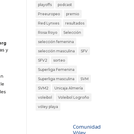
playoffs
podcast
Preeuropeo
premio
Red Lynxes
resultados
Rosa Royo
Selección
selección femenina
erg
as y
selección masculina
SFV
SFV2
sorteo
Superliga Femenina
en
Superliga masculina
SVM
le
SVM2
Unicaja Almería
les
voleibol
Voleibol Logroño
vóley playa
Comunidad
Vóley