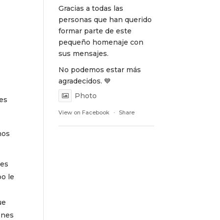
Gracias a todas las
personas que han querido
formar parte de este
pequeño homenaje con
sus mensajes.
No podemos estar más
agradecidos. 💙
Photo
 es
View on Facebook
·
Share
hos
les
po le
ue
ones