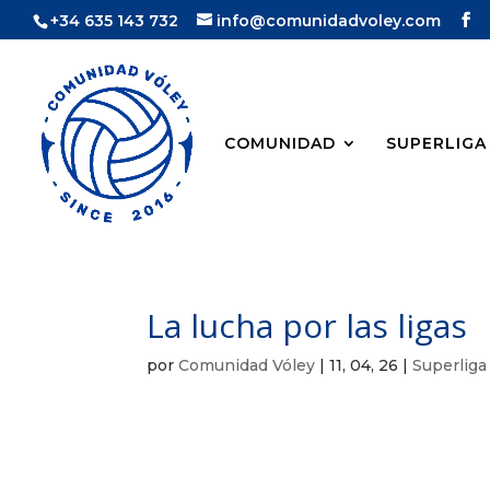
+34 635 143 732
info@comunidadvoley.com
COMUNIDAD
SUPERLIGA
La lucha por las ligas
por
Comunidad Vóley
|
11, 04, 26
|
Superliga