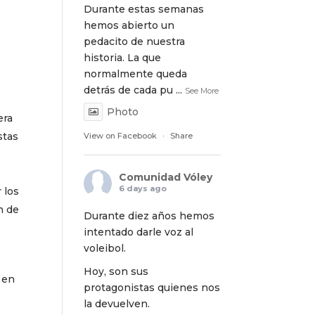
Durante estas semanas
hemos abierto un
pedacito de nuestra
historia. La que
normalmente queda
detrás de cada pu
...
See More
Photo
era
stas
View on Facebook
·
Share
Comunidad Vóley
6 days ago
 los
n de
Durante diez años hemos
intentado darle voz al
voleibol.
Hoy, son sus
 en
protagonistas quienes nos
la devuelven.