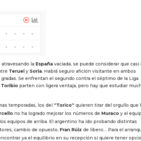
, atravesando la
España
vaciada, se puede considerar que casi
ntre
Teruel
y
Soria
. Habrá seguro afición visitante en ambos
radas. Se enfrentan el segundo contra el séptimo de la Liga
 Toribio
parten con ligera ventaja, pero hay que estudiar muc
timas temporadas, los del
“Torico“
quieren tirar del orgullo que 
rcello
no ha logrado mejorar los números de
Muraco
y al equi
os equipos de arriba. El argentino ha ido probando distintas
ptores, cambio de opuesto,
Fran Rúiz
de líbero… Para el arranq
ncontrar ya el equilibrio en su recepción si quiere tener opci