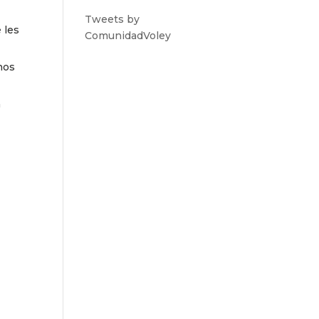
Tweets by
 les
ComunidadVoley
anos
a