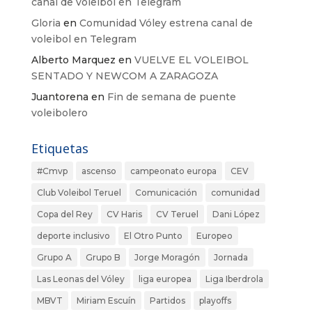
canal de voleibol en Telegram
Gloria
en
Comunidad Vóley estrena canal de
voleibol en Telegram
Alberto Marquez
en
VUELVE EL VOLEIBOL
SENTADO Y NEWCOM A ZARAGOZA
Juantorena
en
Fin de semana de puente
voleibolero
Etiquetas
#Cmvp
ascenso
campeonato europa
CEV
Club Voleibol Teruel
Comunicación
comunidad
Copa del Rey
CV Haris
CV Teruel
Dani López
deporte inclusivo
El Otro Punto
Europeo
Grupo A
Grupo B
Jorge Moragón
Jornada
Las Leonas del Vóley
liga europea
Liga Iberdrola
MBVT
Miriam Escuín
Partidos
playoffs