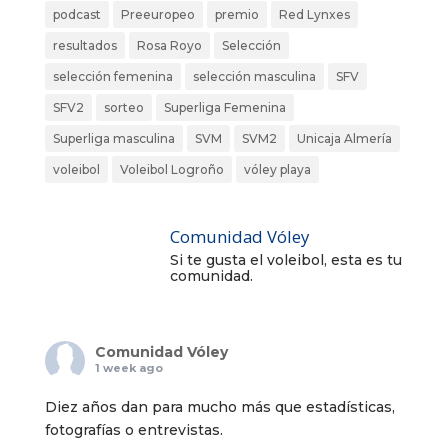
podcast
Preeuropeo
premio
Red Lynxes
resultados
Rosa Royo
Selección
selección femenina
selección masculina
SFV
SFV2
sorteo
Superliga Femenina
Superliga masculina
SVM
SVM2
Unicaja Almería
voleibol
Voleibol Logroño
vóley playa
Comunidad Vóley
Si te gusta el voleibol, esta es tu
comunidad.
Comunidad Vóley
1 week ago
Diez años dan para mucho más que estadísticas,
fotografías o entrevistas.