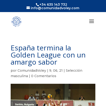
+34 635 143 732
info@comunidadvoley.com
España termina la
Golden League con un
amargo sabor
por
ComunidadVoley
|
9, 06, 21
|
Selección
masculina
|
0 Comentarios