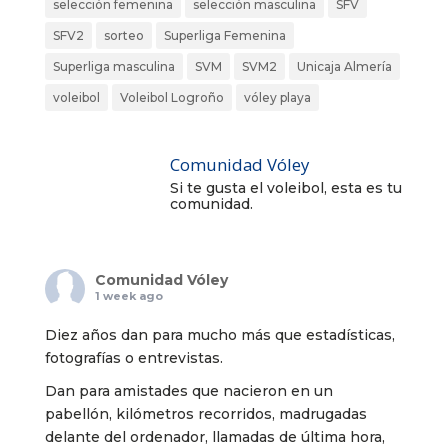
selección femenina
selección masculina
SFV
SFV2
sorteo
Superliga Femenina
Superliga masculina
SVM
SVM2
Unicaja Almería
voleibol
Voleibol Logroño
vóley playa
Comunidad Vóley
Si te gusta el voleibol, esta es tu
comunidad.
Comunidad Vóley
1 week ago
Diez años dan para mucho más que estadísticas,
fotografías o entrevistas.
Dan para amistades que nacieron en un
pabellón, kilómetros recorridos, madrugadas
delante del ordenador, llamadas de última hora,