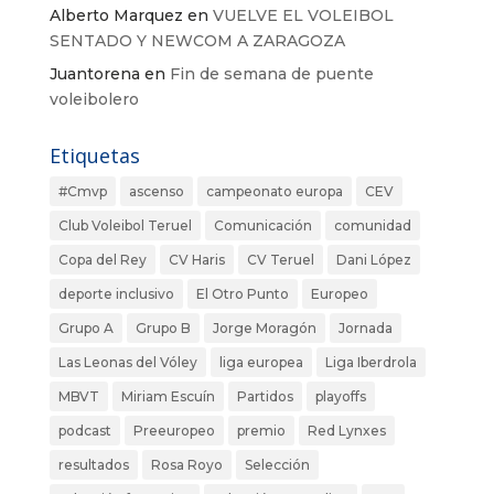
Alberto Marquez
en
VUELVE EL VOLEIBOL
SENTADO Y NEWCOM A ZARAGOZA
Juantorena
en
Fin de semana de puente
voleibolero
Etiquetas
#Cmvp
ascenso
campeonato europa
CEV
Club Voleibol Teruel
Comunicación
comunidad
Copa del Rey
CV Haris
CV Teruel
Dani López
deporte inclusivo
El Otro Punto
Europeo
Grupo A
Grupo B
Jorge Moragón
Jornada
Las Leonas del Vóley
liga europea
Liga Iberdrola
MBVT
Miriam Escuín
Partidos
playoffs
podcast
Preeuropeo
premio
Red Lynxes
resultados
Rosa Royo
Selección